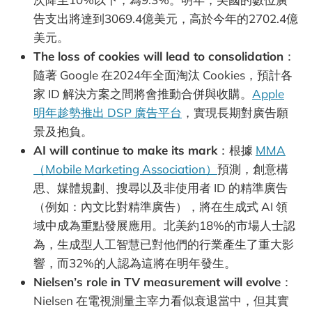
告支出將達到3069.4億美元，高於今年的2702.4億
美元。
The loss of cookies will lead to consolidation
：
隨著 Google 在2024年全面淘汰 Cookies，預計各
家 ID 解決方案之間將會推動合併與收購。
Apple
明年趁勢推出 DSP 廣告平台
，實現長期對廣告願
景及抱負。
AI will continue to make its mark
：根據
MMA
（Mobile Marketing Association）
預測，創意構
思、媒體規劃、搜尋以及非使用者 ID 的精準廣告
（例如：內文比對精準廣告），將在生成式 AI 領
域中成為重點發展應用。北美約18%的市場人士認
為，生成型人工智慧已對他們的行業產生了重大影
響，而32%的人認為這將在明年發生。
Nielsen’s role in TV measurement will evolve
：
Nielsen 在電視測量主宰力看似衰退當中，但其實