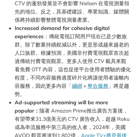
CTV 的蓬勃發展並不會影響 Nielsen 在電視測量領
先的地位。反之，其基礎建設、專業知識、媒體關
係將持續影響整體電視測量產業。
Increased demand for cohesive digital
experiences
：傳統電視訂閱用戶現在已是少數族
群。除了數量持續銳減以外，更是形成越來越老的
人口族群。根據預測，美國非付費電視觀眾首次超
過傳統付費電視觀眾。更多人使用 CTV 載具來觀
看免費 OTT 內容，這也促使平台使用者體驗的優化
程度，不同內容服務過度碎片化將讓使用者遠離內
容服務，因此更多內容「
綑綁
＋
整合服務
」將是趨
勢。
Ad-supported streaming will be more
popular：
隨著 Amazon Prime推出廣告方案後，
有望帶來31.3億美元的 CTV 廣告收入，超越 Roku
成為串流服務中第三高的收入者，2024年，美國
AVOD 觀眾將達到1.802億，
Apple TV+將是最後