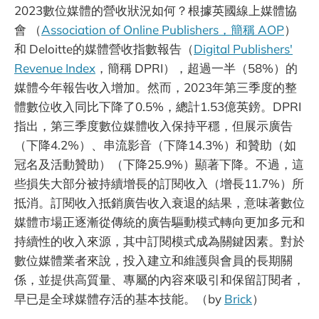
2023數位媒體的營收狀況如何？根據英國線上媒體協
會 （
Association of Online Publishers，簡稱 AOP
）
和 Deloitte的媒體營收指數報告（
Digital Publishers'
Revenue Index
，簡稱 DPRI），超過一半（58%）的
媒體今年報告收入增加。然而，2023年第三季度的整
體數位收入同比下降了0.5%，總計1.53億英鎊。DPRI
指出，第三季度數位媒體收入保持平穩，但展示廣告
（下降4.2%）、串流影音（下降14.3%）和贊助（如
冠名及活動贊助）（下降25.9%）顯著下降。不過，這
些損失大部分被持續增長的訂閱收入（增長11.7%）所
抵消。訂閱收入抵銷廣告收入衰退的結果，意味著數位
媒體市場正逐漸從傳統的廣告驅動模式轉向更加多元和
持續性的收入來源，其中訂閱模式成為關鍵因素。對於
數位媒體業者來說，投入建立和維護與會員的長期關
係，並提供高質量、專屬的內容來吸引和保留訂閱者，
早已是全球媒體存活的基本技能。（by
Brick
）