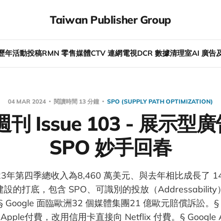
Taiwan Publisher Group
歷年活動
投稿
RMN 零售媒體
CTV 連網電視
DCR 數據清理室
AI 廣
04 MAR 2024
閱讀時間 13 分鐘
SPO (SUPPLY PATH OPTIMIZATION)
週刊 Issue 103 - 展示
SPO 妙手回春
c 2023年第四季總收入為8,460 萬美元、與去年相比成長了
的打底，包含 SPO、可識別的投放（Addressabili
Google 面臨歐洲32 個媒體集團21 億歐元賠償訴訟。§ Ne
ple付費，改用信用卡直接向 Netflix 付費。§ Google