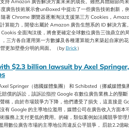
支持 Amazon 廣告解決方案未來的成長。雖然具體細節尚
其年度廣告技術展示會unBoxed 中提出了一些廣告技術創新，例如
loud。隨著 Chrome 瀏覽器逐漸淘汰支援第三方 Cookies，Am
算能力，開發出屬於 Amazon 廣告生態系的 ID 解決方
Cookis 全面淘汰後，將會更確定全球數位廣告三強鼎立的局面
zon），三方各自運用第一方數據及各種運算能力來築起自家的
net 陣營更加壁壘分明的局面。（by
Brick
）
ith $2.3 billion lawsuit by Axel Springer,
ps
 Axel Springer（德國媒體集團） 和 Schibsted（挪威媒體集
元賠償的訴訟，該訴訟指控 Google 在數位廣告業務上的壟
聲稱，由於市場競爭力下降，他們遭受了損失，這直接是 Goo
沒有 Google 的主導地位濫用，媒體公司在廣告收入方面
術服務上支付更低的費用。的確，類似案例如法國競爭管理局於 2
le 濫用數位廣告市場的主導地位而違反公平競爭， 罰款2.2億