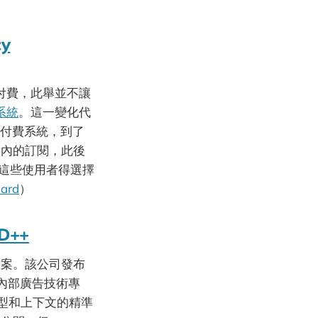
cy
ix 付費，此舉並不讓
流系統
。這一變化代
的金流付費系統，到了
pp 內的訂閱，此後
，這些使用者得選擇
hard
）
ID++
解決方案。該公司發布
的內部廣告技術專
模型和上下文的精準