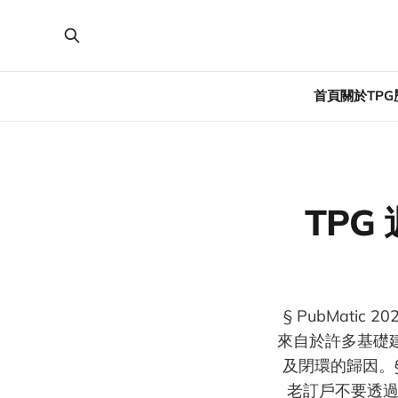
首頁
關於TPG
TPG 
§ PubMati
來自於許多基礎建設
及閉環的歸因。§ 
老訂戶不要透過Ap