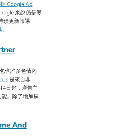
Google Ad
ogle 來說仍是燙
持續更新報導
ck
）
rtner
，其中包含許多色情內
ork
是來自非
3月4日起，廣告主
此功能。除了增加廣
ime And