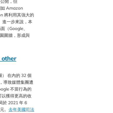
未公開，但
 Amazon
azon 將利用其強大的
案。進一步來說，本
（Google、
花園圍牆，形成與
 other
團） 在內的 32 個
斷，導致媒體集團遭
gle 不當行為的
本可以獲得更高的收
021 年 6
歐元。
去年美國司法