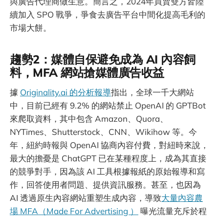
與廣告代理商做生意。簡言之，2024年買賣雙方皆陸
續加入 SPO 戰爭，爭食去廣告平台中間化提高毛利的
市場大餅。
趨勢2：媒體自保避免成為 AI 內容飼
料，MFA 網站搶媒體廣告收益
據
Originality.ai 的分析報導
指出，全球一千大網站
中，目前已經有 9.2% 的網站禁止 OpenAI 的 GPTBot
來爬取資料，其中包含 Amazon、Quora、
NYTimes、Shutterstock、CNN、Wikihow 等。今
年，紐約時報與 OpenAI 協商內容付費，對紐時來說，
最大的擔憂是 ChatGPT 已在某種程度上，成為其直接
的競爭對手，因為該 AI 工具根據報紙的原始報導和寫
作，回答使用者問題、提供資訊服務。甚至，也因為
AI 透過原生內容網站重塑生成內容，導致
大量內容農
場 MFA（Made For Advertising ）
曝光流量充斥於程