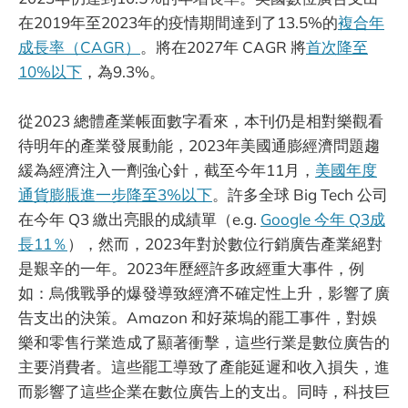
在2019年至2023年的疫情期間達到了13.5%的
複合年
成長率（CAGR）
。將在2027年 CAGR 將
首次降至
10%以下
，為9.3%。
從2023 總體產業帳面數字看來，本刊仍是相對樂觀看
待明年的產業發展動能，2023年美國通膨經濟問題趨
緩為經濟注入一劑強心針，截至今年11月，
美國年度
通貨膨脹進一步降至3%以下
。許多全球 Big Tech 公司
在今年 Q3 繳出亮眼的成績單（e.g.
Google 今年 Q3成
長11％
），然而，2023年對於數位行銷廣告產業絕對
是艱辛的一年。2023年歷經許多政經重大事件，例
如：烏俄戰爭的爆發導致經濟不確定性上升，影響了廣
告支出的決策。Amazon 和好萊塢的罷工事件，對娛
樂和零售行業造成了顯著衝擊，這些行業是數位廣告的
主要消費者。這些罷工導致了產能延遲和收入損失，進
而影響了這些企業在數位廣告上的支出。同時，科技巨