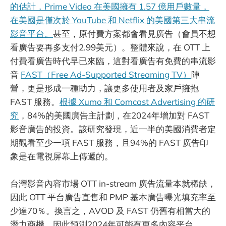
的估計，Prime Video 在美國擁有 1.57 億用戶數量，
在美國是僅次於 YouTube 和 Netflix 的美國第三大串流
影音平台。
甚至，原付費方案都會看見廣告（會員不想
看廣告要再多支付2.99美元）。整體來說，在 OTT 上
付費看廣告時代早已來臨，這對看廣告有免費的串流影
音
FAST（Free Ad-Supported Streaming TV）
陣
營，更是形成一種助力，讓更多使用者及家戶擁抱
FAST 服務。
根據 Xumo 和 Comcast Advertising 的研
究
，84%的美國廣告主計劃，在2024年增加對 FAST
影音廣告的投資。該研究發現，近一半的美國消費者定
期觀看至少一項 FAST 服務，且94%的 FAST 廣告印
象是在電視屏幕上傳遞的。
台灣影音內容市場 OTT in-stream 廣告流量本就稀缺，
因此 OTT 平台廣告直售和 PMP 基本廣告曝光填充率至
少達70％。換言之，AVOD 及 FAST 仍舊有相當大的
潛力商機，因此預測2024年可能有更多內容平台