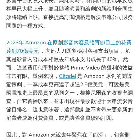
影音平台的收入成長。與此同時，製作節目的成本及版
權早已大幅上升，並且隨著演員和編劇的新談判合同生
效將繼續上漲。直接提高訂閱價格是解決串流公司財務
問題的一種方式。
2023年 Amazon 在原創影音內容及體育節目上的花費
達到70億美元
，內部大刀闊斧檢討各種支出項目，尤
其是影音內容成本相較去年成本支出成長了40%。然
而，這些費用似乎對於整體 Prime Video 的獲利的效益
非常有限。舉例來說，
Citadel
是 Amazon 原創的間諜
驚悚劇，一季成本更高達了超過2.5億美元，可說是美
國電視史上最昂貴的系列之一，根據尼爾森的收視率調
查，自它首播以來，並未出現在最收歡迎十大串流影音
節目排名。這也意味著，這部戲劇並不會帶來更多新的
消費者成為付費會員，或是讓舊會員續約訂閱。
因此，對 Amazon 來說去年聚焦在「節流」，包含刪