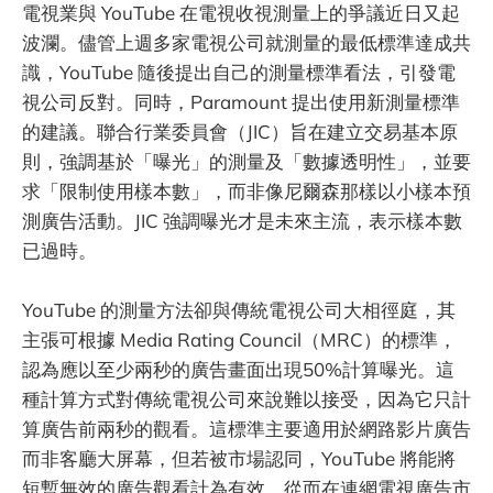
電視業與 YouTube 在電視收視測量上的爭議近日又起
波瀾。儘管上週多家電視公司就測量的最低標準達成共
識，YouTube 隨後提出自己的測量標準看法，引發電
視公司反對。同時，Paramount 提出使用新測量標準
的建議。聯合行業委員會（JIC）旨在建立交易基本原
則，強調基於「曝光」的測量及「數據透明性」，並要
求「限制使用樣本數」，而非像尼爾森那樣以小樣本預
測廣告活動。JIC 強調曝光才是未來主流，表示樣本數
已過時。
YouTube 的測量方法卻與傳統電視公司大相徑庭，其
主張可根據 Media Rating Council（MRC）的標準，
認為應以至少兩秒的廣告畫面出現50%計算曝光。這
種計算方式對傳統電視公司來說難以接受，因為它只計
算廣告前兩秒的觀看。這標準主要適用於網路影片廣告
而非客廳大屏幕，但若被市場認同，YouTube 將能將
短暫無效的廣告觀看計為有效，從而在連網電視廣告市