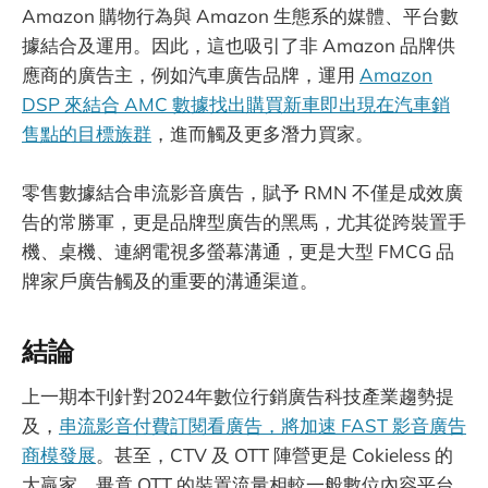
Amazon 購物行為與 Amazon 生態系的媒體、平台數
據結合及運用。因此，這也吸引了非 Amazon 品牌供
應商的廣告主，例如汽車廣告品牌，運用
Amazon
DSP 來結合 AMC 數據找出購買新車即出現在汽車銷
售點的目標族群
，進而觸及更多潛力買家。
零售數據結合串流影音廣告，賦予 RMN 不僅是成效廣
告的常勝軍，更是品牌型廣告的黑馬，尤其從跨裝置手
機、桌機、連網電視多螢幕溝通，更是大型 FMCG 品
牌家戶廣告觸及的重要的溝通渠道。
結論
上一期本刊針對2024年數位行銷廣告科技產業趨勢提
及，
串流影音付費訂閱看廣告，將加速 FAST 影音廣告
商模發展
。甚至，CTV 及 OTT 陣營更是 Cokieless 的
大贏家，畢竟 OTT 的裝置流量相較一般數位內容平台