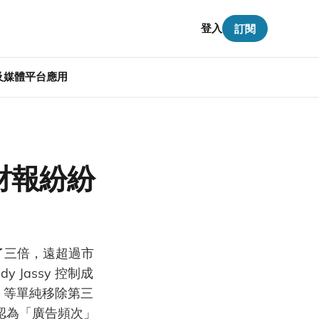
登入
訂閱
告及媒體平台應用
頭們財報紛紛
加了三倍，遠超過市
 Jassy 控制成
ri 等單純移除第三
刊認為「廣告頻次」