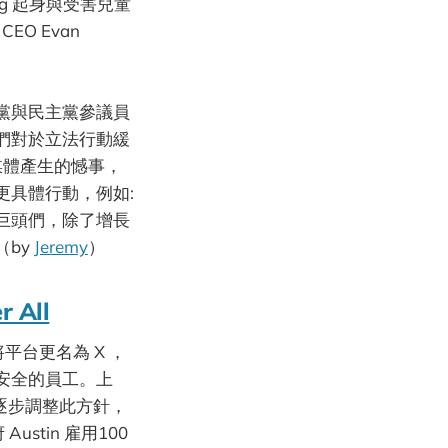
erg 起身與受害兒童
O Evan
黨與民主黨參議員
們對於立法行動緩
媒體產生的憾事，
更具體行動，例如:
巨頭們，除了增長
（by
Jeremy
）
r All
將平台更名為 X ，
安全的員工。上
正在逐步調整此方針，
stin 雇用100