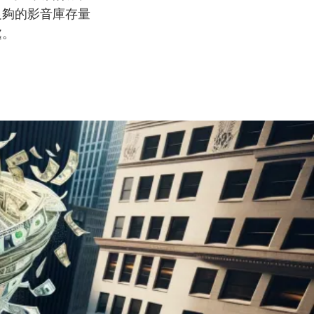
賴足夠的影音庫存量
處。