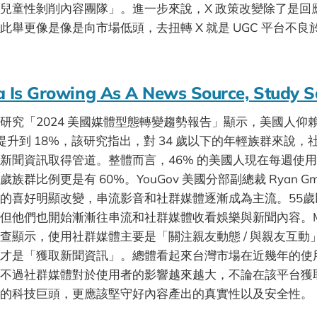
兒童性剝削內容團隊」。進一步來說，X 政策改變除了是回
此舉更像是像是向市場低頭，去扭轉 X 就是 UGC 平台不
）
a Is Growing As A News Source, Study S
 最新研究「2024 美國媒體型態轉變趨勢報告」顯示，美國人
 提升到 18%，該研究指出，對 34 歲以下的年輕族群來說
新聞資訊取得管道。整體而言，46% 的美國人現在每週使
24歲族群比例更是有 60%。YouGov 美國分部副總裁 Ryan G
的喜好明顯改變，串流影音和社群媒體逐漸成為主流。55歲
他們也開始漸漸往串流和社群媒體收看娛樂與新聞內容。MIC 
查顯示，使用社群媒體主要是「關注親友動態 / 與親友互動
才是「獲取新聞資訊」。總體看起來台灣市場在近幾年的使
不過社群媒體對於使用者的影響越來越大，不論在該平台獲
的科技巨頭，更應該堅守好內容產出的真實性以及安全性。