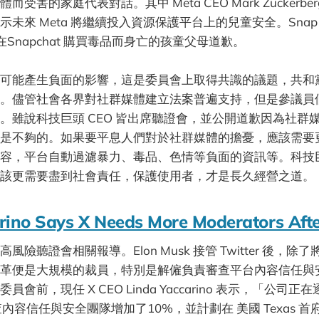
受害的家庭代表對話。其中 Meta CEO Mark Zuckerb
未來 Meta 將繼續投入資源保護平台上的兒童安全。Snap CE
因為在Snapchat 購買毒品而身亡的孩童父母道歉。
可能產生負面的影響，這是委員會上取得共識的議題，共和
。儘管社會各界對社群媒體建立法案普遍支持，但是參議員
。雖說科技巨頭 CEO 皆出席聽證會，並公開道歉因為社群
是不夠的。如果要平息人們對於社群媒體的擔憂，應該需要
容，平台自動過濾暴力、毒品、色情等負面的資訊等。科技
該更需要盡到社會責任，保護使用者，才是長久經營之道。
rino Says X Needs More Moderators Afte
險聽證會相關報導。Elon Musk 接管 Twitter 後，除了
革便是大規模的裁員，特別是解僱負責審查平台內容信任與
會前，現任 X CEO Linda Yaccarino 表示，「公司
容信任與安全團隊增加了10%，並計劃在 美國 Texas 首府 Au