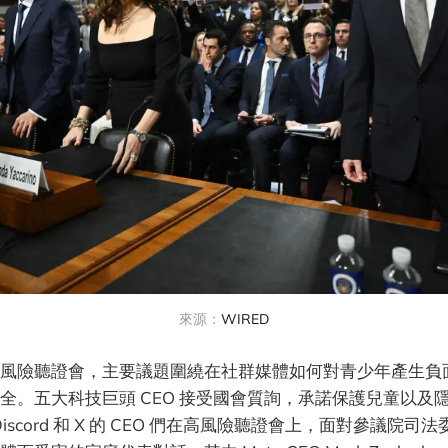
來源：
WIRED
風險聽證會，主要議題圍繞在社群媒體如何對青少年產生負
全。五大科技巨頭 CEO 接受國會質詢，承諾保護兒童以及隱
k、Discord 和 X 的 CEO 們在高風險聽證會上，面對參議院