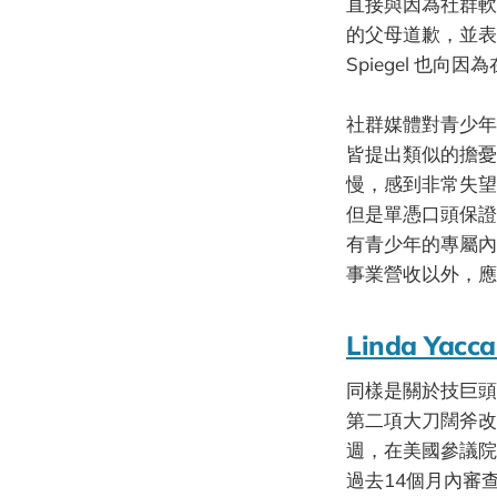
直接與因為社群軟體而
的父母道歉，並表示
Spiegel 也向
社群媒體對青少年
皆提出類似的擔憂
慢，感到非常失望
但是單憑口頭保證
有青少年的專屬內
事業營收以外，應
Linda Yacca
同樣是關於技巨頭高風
第二項大刀闊斧改
週，在美國參議院委員
過去14個月內審查內