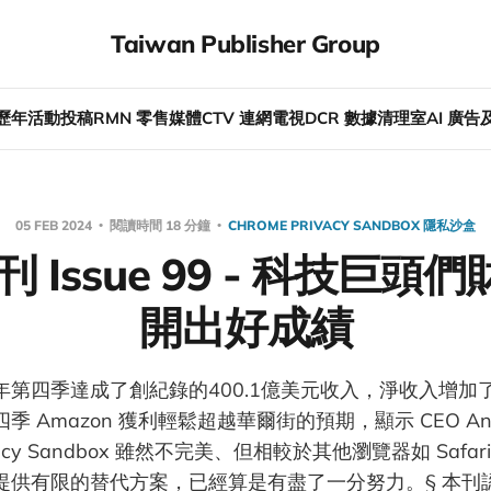
Taiwan Publisher Group
歷年活動
投稿
RMN 零售媒體
CTV 連網電視
DCR 數據清理室
AI 廣
05 FEB 2024
閱讀時間 18 分鐘
CHROME PRIVACY SANDBOX 隱私沙盒
刊 Issue 99 - 科技巨
開出好成績
2023年第四季達成了創紀錄的400.1億美元收入，淨收入增
季 Amazon 獲利輕鬆超越華爾街的預期，顯示 CEO Andy
vacy Sandbox 雖然不完美、但相較於其他瀏覽器如 Safa
s 卻只提供有限的替代方案，已經算是有盡了一分努力。§ 本