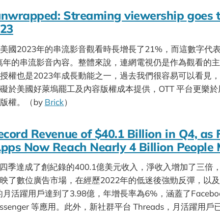
nwrapped: Streaming viewership goes t
023
美國2023年的串流影音觀看時長增長了21%，而這數字代表
00萬年的串流影音內容。整體來說，連網電視仍是作為觀看的
授權也是2023年成長動能之一，過去我們很容易可以看見
礙於美國好萊塢罷工及內容版權成本提供，OTT 平台更樂
版權。（by
Brick
）
ecord Revenue of $40.1 Billion in Q4, as
pps Now Reach Nearly 4 Billion People 
3年第四季達成了創紀錄的400.1億美元收入，淨收入增加了三
映了數位廣告市場，在經歷2022年的低迷後強勁反彈，以及反應
月活躍用戶達到了3.98億，年增長率為6%，涵蓋了Facebook、
 Messenger 等應用。此外，新社群平台 Threads，月活躍用戶