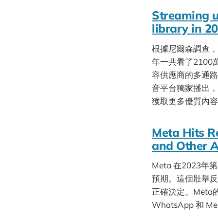
Streaming u
library in 2
根據尼爾森調查，
年​一共看了21
容供應商的多通路
音平台獨家播出，
獲取更多優質內容
Meta Hits R
and Other A
Meta 在202
預期。這個壯舉反
正確決定。Meta的
WhatsApp 和