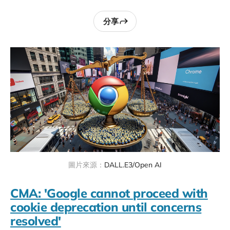
分享
圖片來源：
DALL.E3/Open AI
CMA: 'Google cannot proceed with
cookie deprecation until concerns
resolved'