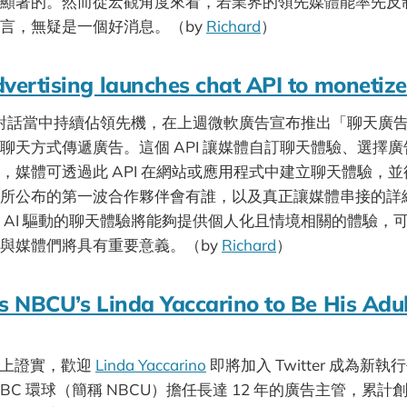
顯著的。然而從宏觀角度來看，若業界的領先媒體能率先反
言，無疑是一個好消息。（by
Richard
）
dvertising launches chat API to monetize
I 對話當中持續佔領先機，在上週微軟廣告宣布推出「聊天廣告 
聊天方式傳遞廣告。這個 API 讓媒體自訂聊天體驗、選擇
，媒體可透過此 API 在網站或應用程式中建立聊天體驗，
所公布的第一波合作夥伴會有誰，以及真正讓媒體串接的詳
 AI 驅動的聊天體驗將能夠提供個人化且情境相關的體驗，
與媒體們將具有重要意義。（by
Richard
）
s NBCU’s Linda Yaccarino to Be His Adul
推特上證實，歡迎
Linda Yaccarino
即將加入 Twitter 成為新執行
BC 環球（簡稱 NBCU）擔任長達 12 年的廣告主管，累計創造