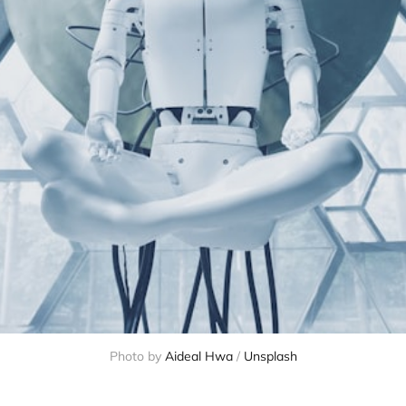
Photo by
Aideal Hwa
/
Unsplash