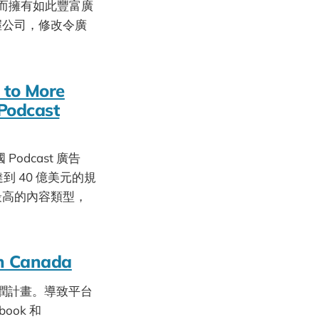
然而擁有如此豐富廣
握公司，修改令廣
 to More
 Podcast
odcast 廣告
達到 40 億美元的規
最高的內容類型，
in Canada
潤計畫。導致平台
ook 和