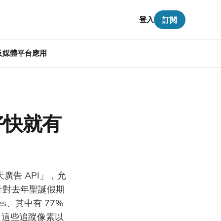
登入
訂閱
告及媒體平台應用
T 好快就有
天廣告 API」，允
 針對去年聖誕假期
s、其中有 77%
蹤器，這些追蹤像素以