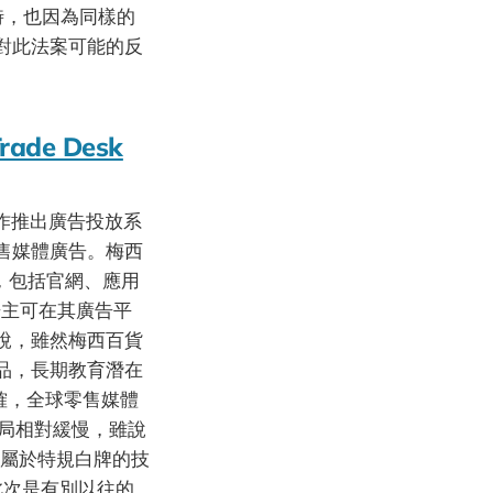
月時，也因為同樣的
者對此法案可能的反
Trade Desk
 合作推出廣告投放系
售媒體廣告。梅西
」，包括官網、應用
告主可在其廣告平
說，雖然梅西百貨
品，長期教育潛在
確，全球零售媒體
佈局相對緩慢，雖說
相對都是屬於特規白牌的技
，此次是有別以往的