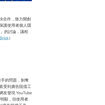
極加快合作，致力開創
效保護使用者個人隱
別」的討論，議程
Brick
）
棘手的問題，剝奪
一直受到廣告阻擋工
發現 YouTube
當明顯，但使用者