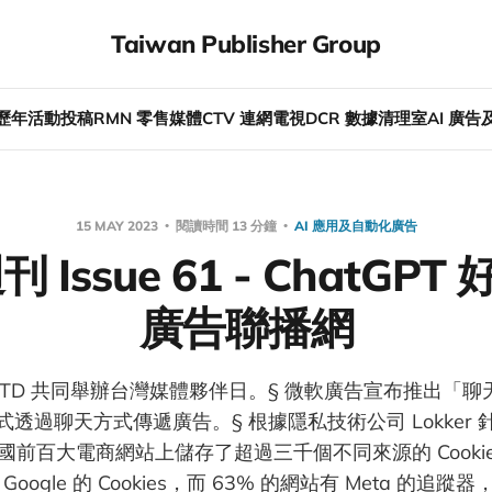
Taiwan Publisher Group
歷年活動
投稿
RMN 零售媒體
CTV 連網電視
DCR 數據清理室
AI 廣
15 MAY 2023
閱讀時間 13 分鐘
AI 應用及自動化廣告
刊 Issue 61 - ChatGP
廣告聯播網
G 與 TTD 共同舉辦台灣媒體夥伴日。§ 微軟廣告宣布推出「聊
透過聊天方式傳遞廣告。§ 根據隱私技術公司 Lokker
前百大電商網站上儲存了超過三千個不同來源的 Cookie
oogle 的 Cookies，而 63% 的網站有 Meta 的追