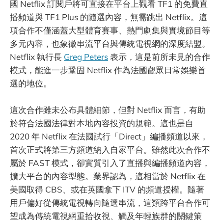
國 Netflix 訂閱戶將可直接在平台上觀看 TF1 的免費直
播頻道與 TF1 Plus 的隨選內容，無需跳出 Netflix。這
項合作不僅涵蓋大型體育賽事、熱門劇集與實境節目等
多元內容，也象徵串流平台與傳統電視網的深度結盟。
Netflix 執行長
Greg Peters
表示，這是前所未見的合作
模式，能進一步鞏固 Netflix 作為法國觀眾日常娛樂首
選的地位。
這次合作雖未公布具體細節，但對 Netflix 而言，有助
於符合法國法律對本地內容投資的規範。這也是自
2020 年 Netflix 在法國試行「Direct」編播頻道以來，
首次正式將第三方頻道納入自家平台。雖然此次合作不
屬於 FAST 模式，卻實質引入了直播與編播頻道內容，
擴大平台的內容型態。業界認為，這相當於 Netflix 在
美國取得 CBS、或在英國拿下 ITV 的頻道授權。隨著
用戶偏好從傳統電視轉向隨選串流，這類跨平台合作可
望成為傳統電視網重拾收視、觸及年輕族群的關鍵策