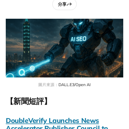
分享
圖片來源：
DALL.E3/Open AI
【新聞短評】
DoubleVerify Launches News
Accelerator Publisher Council to