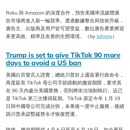
Roku 與 Amazon 的深度合作，預告美國串流媒體廣
告市場將進入新一輪競爭。透過數據整合與技術升級，
廣告主、出版商及用戶皆可望受益，數位廣告產業將迎
來更高效、精準且友善的生態環境。（by
Johnny
）
Trump is set to give TikTok 90 more
days to avoid a US ban
美國白宮發言人證實，總統川普於上週簽署行政命令，
再度延長 TikTok 母公司字節跳動的撤資期限，要求其
在 90 天內處分美國業務，否則將依法強制執行。這已
是 TikTok 第三次獲得延期。TikTok 原定今年 1 月 19
日與中國母公司完成分拆，未果後一度中止服務，後續
因川普承諾暫緩禁令才恢復營運。
隨後，撤資期限從 4 月 5 日延至 6 月 19 日，如今再延