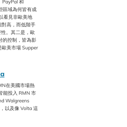
ayPal 和
這些區域為何皆有成
們可以看見非歐美地
率相對高，而低階手
必要性。其二是，歐
支付的控制，皆為影
美市場 Supper
ia
MN在美國市場熱
投入 RMN 市
d Walgreens
以及像 Volta 這