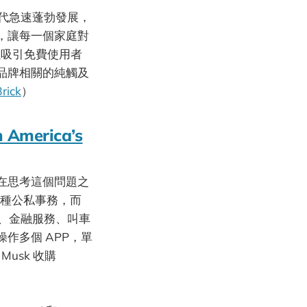
時代急速蓬勃發展，
，讓每一個家庭對
以吸引免費使用者
品牌相關的純觸及
rick
）
h America’s
爭力？在思考這個問題之
各種公私事務，而
務、金融服務、叫車
作多個 APP，單
usk 收購