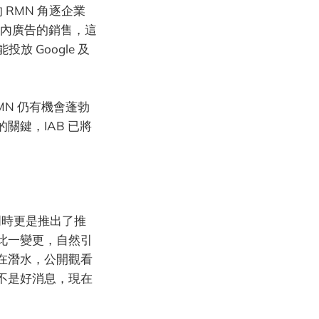
 RMN 角逐企業
而非站內廣告的銷售，這
 Google 及
MN 仍有機會蓬勃
鍵，IAB 已將
周時更是推出了推
此一變更，自然引
在潛水，公開觀看
不是好消息，現在