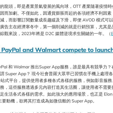
的龍頭，即是產業景氣發展的風向球，OTT 產業隨著疫情
因而加劇。不僅如此，因通貨膨脹而起的各項經濟不利因素
減，而影響訂閱數量成長趨緩及下滑，即便 AVOD 模式可
廣告主在經濟寒冬中，第一個削減的就是行銷預算，尤其是
綜觀來說，2023年將是 D2C 媒體逆境求生關鍵的一年。（
B
r, PayPal and Walmart compete to launc
PayPal 和 Walmar 推出Super App服務，誰是最具有競
 Super App？ 現今社會普羅大眾早已習慣在手機上處理
p 就是一站式平台，提供使用者多種各式各樣的服務，例如影音服
務，這些服務透過多元內容打造其生活圈，讓使用者不需要操
生活各式各樣的需求。如此強大的應用場景，也正是 Elon M
一個主要動機，欲將其打造成為如微信般的 Super App。