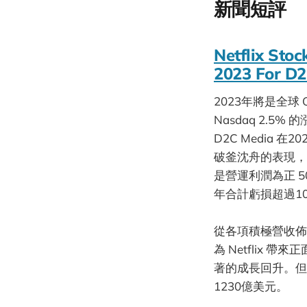
新聞短評
Netflix Sto
2023 For D
2023年將是全球 
Nasdaq 2.5
D2C Media 
破釜沈舟的表現，
是營運利潤為正 50億
年合計虧損超過1
從各項積極營收
為 Netflix 
著的成長回升。但
1230億美元。