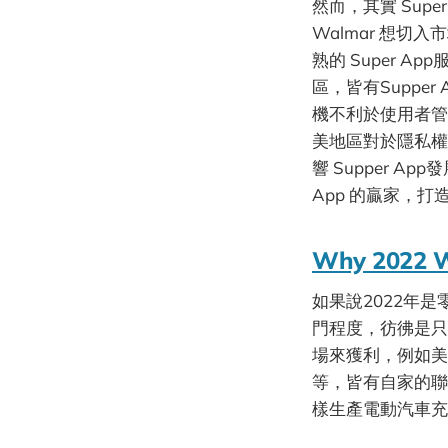
然而，其實 Supe
Walmar 想
熟的 Super A
區，皆有Suppe
機不利於使用者管
美地區對於隱私權以
響 Supper 
App 的贏家，
Why 2022 Wa
如果說2022年
門程度，彷彿是只
場來獲利，例如美國的大型百
等，皆有自家的聯播網
樣生產電動汽車充