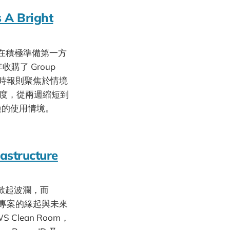
s A Bright
在積極準備第一方
收購了 Group
約時報則聚焦於情境
速度，從兩週縮短到
換的使用情境。
astructure
場上掀起波瀾，而
專案的緣起與未來
S Clean Room，