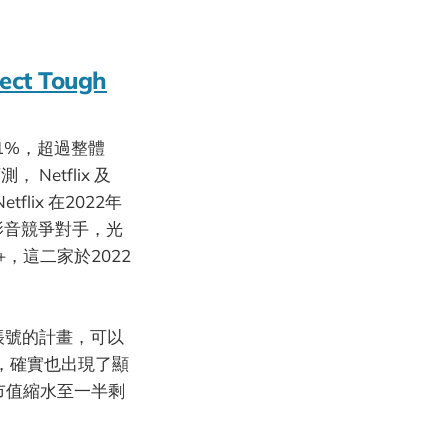
pect Tough
.1%，超過整體
Netflix 及
lix 在2022年
影音競爭對手，光
y+，這二家於2022
帳號的計畫，可以
來說，確實也出現了顯
市值縮水至一半剩