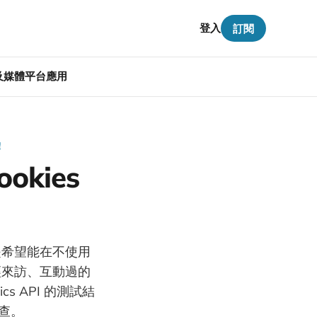
登入
訂閱
告及媒體平台應用
體
okies
，目標是希望能在不使用
經來訪、互動過的
cs API 的測試結
調查。