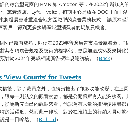
的綜合型電商的 RMN 如 Amazon 等，在2022年新加入的
visor、萬豪酒店、Lyft、 Volta，初期重心是放在 DOOH 
未來將發展更著重適合地方區域型的廣告業務模式 ，讓原本僅能投放
型預算客戶，得到更多接觸區域型消費者的場景及機會。
MN 已趨向成熟，即便在2023年普遍廣告市場景氣看衰，R
對其各項廣告規格及技術的標準化，更是加速成熟及規模化的關
預計於2024年完成相關廣告標準規範初稿。（
Brick
）
s ‘View Counts’ for Tweets
在馬斯克收購後，除了裁員之外，也紛紛推出了很多功能改變，在上
，讓每一則貼文的觀看次數，都是公開讓所有人能夠檢閱。
，從馬斯克自己的觀點來看，他認為有大量的推特使用者都
特的活躍度。然而此一修改，對於在推特上的行銷人員可就
說是一目瞭然。（
Richard
）