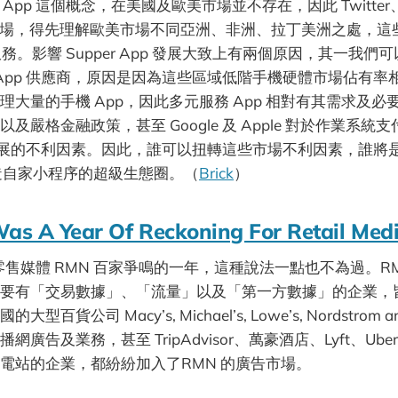
r App 這個概念，在美國及歐美市場並不存在，因此 Twitter、P
切入市場，得先理解歐美市場不同亞洲、非洲、拉丁美洲之處，
pp服務。影響 Supper App 發展大致上有兩個原因，其一我
r App 供應商，原因是因為這些區域低階手機硬體市場佔有
理大量的手機 App，因此多元服務 App 相對有其需求及
及嚴格金融政策，甚至 Google 及 Apple 對於作業系統
App發展的不利因素。因此，誰可以扭轉這些市場不利因素，誰將是歐
打造自家小程序的超級生態圈。（
Brick
）
s A Year Of Reckoning For Retail Med
是零售媒體 RMN 百家爭鳴的一年，這種說法一點也不為過。R
要有「交易數據」、「流量」以及「第一方數據」的企業，皆能
貨公司 Macy’s, Michael’s, Lowe’s, Nordstrom an
廣告及業務，甚至 TripAdvisor、萬豪酒店、Lyft、Uber，
電站的企業，都紛紛加入了RMN 的廣告市場。