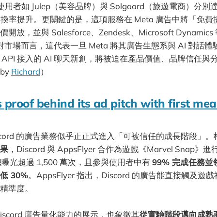
使用者如 Julep（美容品牌）與 Solgaard（旅遊電商）分別
的轉換率提升。更關鍵的是，這項服務在 Meta 廣告中將「免
，並與 Salesforce、Zendesk、Microsoft Dynami
對市場而言，這代表一旦 Meta 將其廣告生態系與 AI 對話
費或 API 接入的 AI 聊天新創，將被迫在產品價值、品牌信任
by
Richard
）
 proof behind its ad pitch with first m
iscord 的廣告業務似乎正正式進入「可被信任的成長階段」
果
，Discord 與 AppsFlyer 合作為遊戲《Marvel Snap》
曝光超過 1,500 萬次，且參與使用者中有
99% 完成任務
低 30%
。AppsFlyer 指出，Discord 的廣告能直接觸及
精準度。
iscord 廣告量化能力的展示，也象徵其
從實驗階段邁向成熟