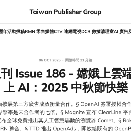
Taiwan Publisher Group
歷年活動
投稿
RMN 零售媒體
CTV 連網電視
DCR 數據清理室
AI 廣
06 OCT 2025
閱讀時間 21 分鐘
週刊 Issue 186 - 嫦娥上
上 AI：2025 中秋節快樂
d 將全面擴展第三方廣告成效衡量合作。§ OpenAI 簽署授權
的點擊率是未合作者的七倍。§ Magnite 宣布 ClearLine
 AI 宣布全球免費推出其人工智慧驅動的瀏覽器 Comet。§ Roku 
N 整合。§ TTD 推出 OpenAds，開放給既有的 Open