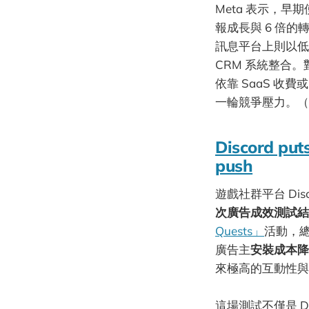
Meta 表示，早期
報成長與 6 倍
訊息平台上則以低價開放
CRM 系統整合。
依靠 SaaS 收
一輪競爭壓力。（
Discord puts
push
遊戲社群平台 D
次廣告成效測試結
Quests」
活動，總
廣告主
安裝成本降
來極高的互動性與
這場測試不僅是 D