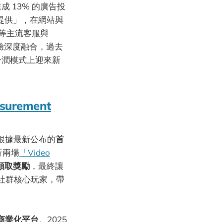
達成 13% 的廣告投
費提供」，在網站與
cs 等主流客服與
體驗深度融合，過去
與分潤模式上迎來新
easurement
。根據最新公布的
首
進行兩場
「Video
並領取獎勵
，最終讓
遊戲社群核心玩家，帶
商業化平台
。2025