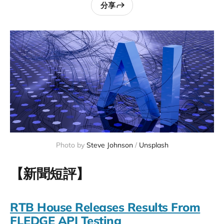
分享
Photo by
Steve Johnson
/
Unsplash
【新聞短評】
RTB House Releases Results From
FLEDGE API Testing